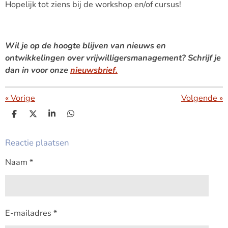
Hopelijk tot ziens bij de workshop en/of cursus!
Wil je op de hoogte blijven van nieuws en
ontwikkelingen over vrijwilligersmanagement? Schrijf je
dan in voor onze
nieuwsbrief.
«
Vorige
Volgende
»
D
D
S
D
e
e
h
e
l
e
a
l
Reactie plaatsen
e
l
r
e
n
e
n
Naam *
E-mailadres *