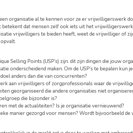
en organisatie al te kennen voor ze er vrijwilligerswerk 
t betekent dat mensen zelf ook iets uit het vrijwilligerswe
tie vrijwilligers te bieden heeft, weet de vrijwilliger of zi
opvalt.
e Selling Points (USP’s) zijn. dit zijn dingen die jouw org
nisatie onderscheidend maken. Om de USP’s te bepalen kun j
t doel anders dan die van concurrenten?
erk aan vrijwilligers of zorgprofessionals waar de vrijwill
eiten georganiseerd die andere organisaties niet organisere
elgroep die bijzonder is?
ren met de actualiteiten? Is je organisatie vernieuwend?
ieke manier gezorgd voor mensen? Wordt bijvoorbeeld de w