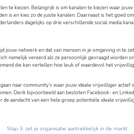
en te kiezen. Belangrijk is om kanalen te kiezen waar jouw id
en is en kies zo de juiste kanalen. Daarnaast is het goed om
erlanders dagelijks op drie verschillende social media kana
tijd jouw netwerk en dat van mensen in je omgeving in te z
zich namelijk vereerd als ze persoonlijk gevraagd worden o
emand die kan vertellen hoe leuk of waardevol het vrijwillig
gaan naar community’s waar jouw ideale vrijwilliger actief 
omen. Denk bijvoorbeeld aan besloten Facebook- en LinkedI
de aandacht van een hele groep potentiële ideale vrijwillig
Stap 3: zet je organisatie aantrekkelijk in de markt