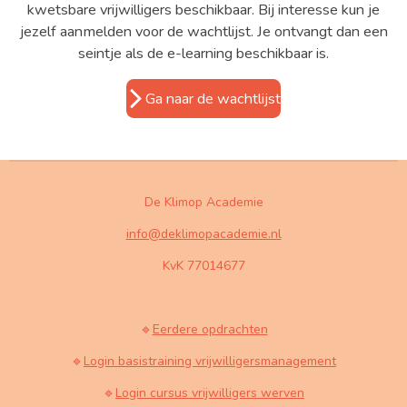
kwetsbare vrijwilligers beschikbaar. Bij interesse kun je
jezelf aanmelden voor de wachtlijst. Je ontvangt dan een
seintje als de e-learning beschikbaar is.
Ga naar de wachtlijst
De Klimop Academie
info@deklimopacademie.nl
KvK 77014677
🔹
Eerdere opdrachten
🔹
Login basistraining vrijwilligersmanagement
🔹
Login cursus vrijwilligers werven