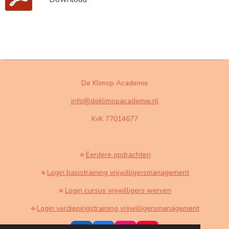
De Klimop Academie
info@deklimopacademie.nl
KvK 77014677
🔹
Eerdere opdrachten
🔹
Login basistraining vrijwilligersmanagement
🔹
Login cursus vrijwilligers werven
🔹
Login verdiepingstraining vrijwilligersmanagement