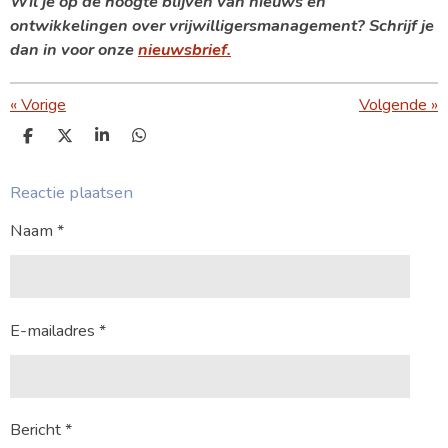
Wil je op de hoogte blijven van nieuws en
ontwikkelingen over vrijwilligersmanagement? Schrijf je
dan in voor onze
nieuwsbrief.
«
Vorige
Volgende
»
D
D
S
D
e
e
h
e
l
e
a
l
Reactie plaatsen
e
l
r
e
n
e
n
Naam *
E-mailadres *
Bericht *