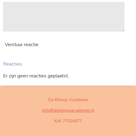
Verstuur reactie
Reacties
Er zijn geen reacties geplaatst.
De Klimop Academie
info@deklimopacademie.nl
KvK 77014677