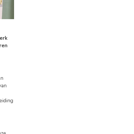
erk
ren
en
van
eiding
eze