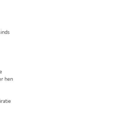
inds
e
or hen
iratie